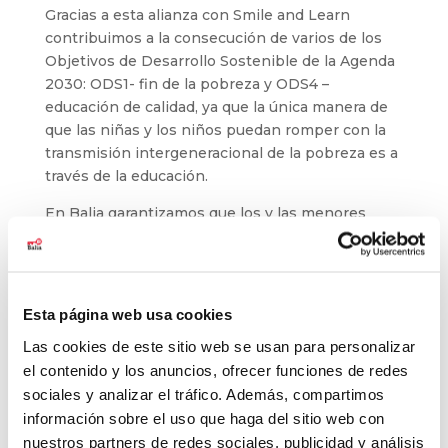
Gracias a esta alianza con Smile and Learn
contribuimos a la consecución de varios de los
Objetivos de Desarrollo Sostenible de la Agenda
2030: ODS1- fin de la pobreza y ODS4 –
educación de calidad, ya que la única manera de
que las niñas y los niños puedan romper con la
transmisión intergeneracional de la pobreza es a
través de la educación.
En Balia garantizamos que los y las menores
tengan una educación inclusiva y de calidad, al
tiempo que promovemos oportunidades de
aprendizaje. Y para ello, contamos con
colaboradores que creen que la educación a largo
Esta página web usa cookies
plazo permite crear una sociedad y un futuro
Las cookies de este sitio web se usan para personalizar
mejor y más justo.
el contenido y los anuncios, ofrecer funciones de redes
sociales y analizar el tráfico. Además, compartimos
información sobre el uso que haga del sitio web con
nuestros partners de redes sociales, publicidad y análisis