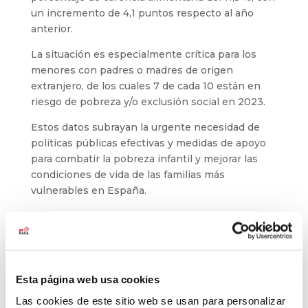
un incremento de 4,1 puntos respecto al año
anterior.
La situación es especialmente crítica para los
menores con padres o madres de origen
extranjero, de los cuales 7 de cada 10 están en
riesgo de pobreza y/o exclusión social en 2023.
Estos datos subrayan la urgente necesidad de
políticas públicas efectivas y medidas de apoyo
para combatir la pobreza infantil y mejorar las
condiciones de vida de las familias más
vulnerables en España.
En Fundación Balia seguimos apoyando a la
infancia y juventud, proporcionándoles el
acompañamiento escolar, emocional y social.
Nuestro objetivo disminuir las desigualdades
ofreciendo las herramientas necesarias para
Esta página web usa cookies
que puedan desarrollar su talento y sortear
Las cookies de este sitio web se usan para personalizar