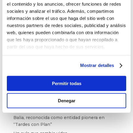
las dificultades de la vida adulta.
el contenido y los anuncios, ofrecer funciones de redes
sociales y analizar el tráfico. Además, compartimos
Si quieres, tú también puedes colaborar para
información sobre el uso que haga del sitio web con
apoyar a la infancia en situación de pobreza:
nuestros partners de redes sociales, publicidad y análisis
Pincha aquí
.
web, quienes pueden combinarla con otra información
que les haya proporcionado o que hayan recopilado a
partir del uso que haya hecho de sus servicios.
Buscar
Mostrar detalles
Últimas noticias
Permitir todas
El baloncesto de Balia cierra la temporada con
177 jóvenes
Balia refuerza su labor educativa en Tetuán.
Denegar
La pobreza infantil no se va de vacaciones
Balia, reconocida como entidad pionera en
“Tardes con Plan”