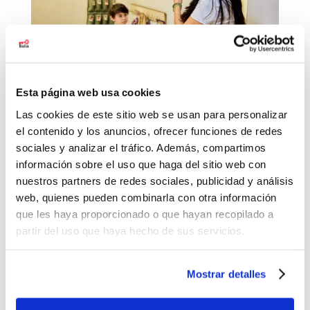
Esta página web usa cookies
Un aula que cambia vidas
Las cookies de este sitio web se usan para personalizar
por
Carmen González
|
Jun 11, 2026
|
Noticias
el contenido y los anuncios, ofrecer funciones de redes
sociales y analizar el tráfico. Además, compartimos
Aulas Balia es un programa educativo impulsado
información sobre el uso que haga del sitio web con
por Balia que cuenta con el apoyo de Fundación
nuestros partners de redes sociales, publicidad y análisis
Iberdrola España desde 2016. Su objetivo es
web, quienes pueden combinarla con otra información
acompañar a niños, niñas y adolescentes en
que les haya proporcionado o que hayan recopilado a
situación de vulnerabilidad para que puedan
partir del uso que haya hecho de sus servicios.
construir un futuro con más oportunidades....
Mostrar detalles