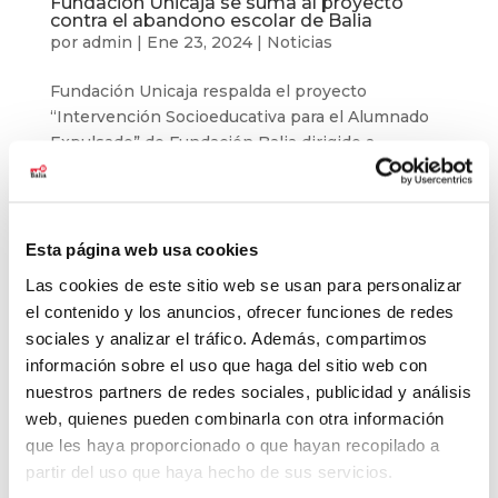
Fundación Unicaja se suma al proyecto
contra el abandono escolar de Balia
por
admin
|
Ene 23, 2024
|
Noticias
Fundación Unicaja respalda el proyecto
“Intervención Socioeducativa para el Alumnado
Expulsado” de Fundación Balia dirigido a
menores en situación de riesgo social de Sevilla.
En Andalucía el porcentaje de abandono escolar
prematuro se sitúa en el 21,8%. Unas cifras...
Esta página web usa cookies
Las cookies de este sitio web se usan para personalizar
Buscar
el contenido y los anuncios, ofrecer funciones de redes
sociales y analizar el tráfico. Además, compartimos
Últimas noticias
información sobre el uso que haga del sitio web con
nuestros partners de redes sociales, publicidad y análisis
El baloncesto de Balia cierra la temporada con
web, quienes pueden combinarla con otra información
177 jóvenes
que les haya proporcionado o que hayan recopilado a
Balia refuerza su labor educativa en Tetuán.
partir del uso que haya hecho de sus servicios.