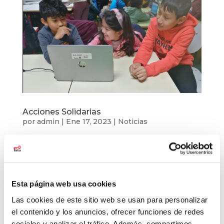
Acciones Solidarias
por
admin
|
Ene 17, 2023
|
Noticias
“Para ayudar solamente hace falta querer ayudar”
este es un lema que siempre repetimos en Balia
y que no dejaremos de utilizar, porque hay
muchas formas de apoyar a la infancia en
Esta página web usa cookies
situación de vulnerabilidad. Por eso agradecemos
Las cookies de este sitio web se usan para personalizar
a todas las entidades que durante la...
el contenido y los anuncios, ofrecer funciones de redes
sociales y analizar el tráfico. Además, compartimos