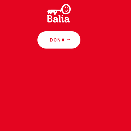
DONA
o