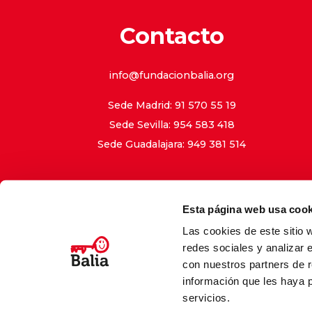
Contacto
info@fundacionbalia.org
Sede Madrid: 91 570 55 19
Sede Sevilla: 954 583 418
Sede Guadalajara: 949 381 514
Esta página web usa cook
Las cookies de este sitio 
Aviso Le
redes sociales y analizar 
con nuestros partners de r
información que les haya 
servicios.