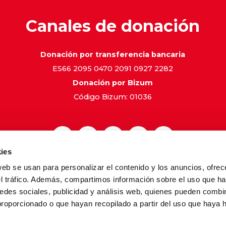
Canales de donación
Donación por transferencia bancaria
ES66 2095 0470 2091 0927 2282
Donación por Bizum
Código Bizum: 01036
ies
web se usan para personalizar el contenido y los anuncios, ofrec
gal
Política de Privacidad
Política de Cookies
Canal de 
el tráfico. Además, compartimos información sobre el uso que ha
edes sociales, publicidad y análisis web, quienes pueden combin
proporcionado o que hayan recopilado a partir del uso que haya