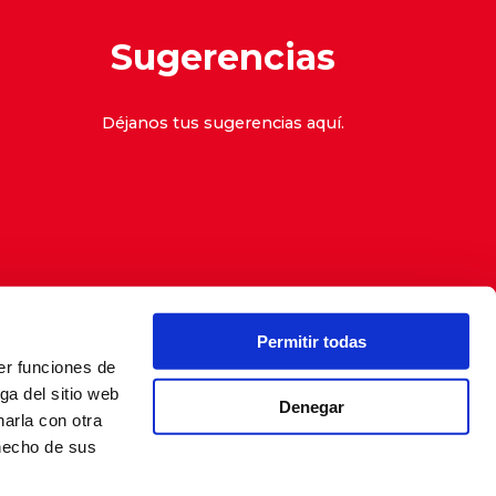
Sugerencias
Déjanos tus sugerencias
aquí
.
Permitir todas
er funciones de
denuncias
ga del sitio web
Denegar
arla con otra
 hecho de sus