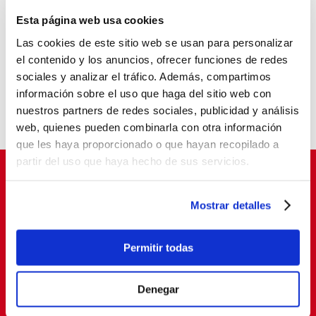
Esta página web usa cookies
Balia refuerza su labor educativa en Tetuán.
La pobreza infantil no se va de vacaciones
Las cookies de este sitio web se usan para personalizar
el contenido y los anuncios, ofrecer funciones de redes
Balia, reconocida como entidad pionera en
sociales y analizar el tráfico. Además, compartimos
“Tardes con Plan”
información sobre el uso que haga del sitio web con
Un aula que cambia vidas
nuestros partners de redes sociales, publicidad y análisis
web, quienes pueden combinarla con otra información
que les haya proporcionado o que hayan recopilado a
partir del uso que haya hecho de sus servicios.
Mostrar detalles
Suscríbete para cambiar vidas
Permitir todas
Denegar