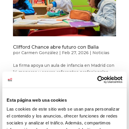
Clifford Chance abre futuro con Balia
por
Carmen González
|
Feb 27, 2026
|
Noticias
La firma apoya un aula de infancia en Madrid con
14 menores y acerca referentes profesionales
reales a jóvenes de la entidad. Fundación Balia y
Clifford Chance mantienen una colaboración que
impulsa oportunidades educativas y personales
para niños, niñas y jóvenes en...
Esta página web usa cookies
Las cookies de este sitio web se usan para personalizar
el contenido y los anuncios, ofrecer funciones de redes
sociales y analizar el tráfico. Además, compartimos