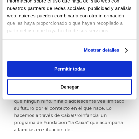
información sobre el uso que haga del sitio web con
nuestros partners de redes sociales, publicidad y análisis
web, quienes pueden combinarla con otra información
que les haya proporcionado o que hayan recopilado a
partir del uso que haya hecho de sus servicios.
Mostrar detalles
Permitir todas
CaixaProinfancia: más oportunidades para
la infancia de Guadalajara
por
Carmen González
|
Feb 9, 2026
|
Noticias
Denegar
En Balia seguimos trabajando en Guadalajara para
que ningún niño, niña o adolescente vea limitado
su futuro por el contexto en el que nace. Lo
hacemos a través de CaixaProinfancia, un
programa de Fundación “la Caixa” que acompaña
a familias en situación de...