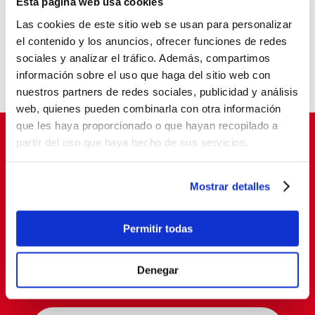
Esta página web usa cookies
La pobreza infantil no se va de vacaciones
Las cookies de este sitio web se usan para personalizar
Balia, reconocida como entidad pionera en
el contenido y los anuncios, ofrecer funciones de redes
“Tardes con Plan”
sociales y analizar el tráfico. Además, compartimos
Un aula que cambia vidas
información sobre el uso que haga del sitio web con
nuestros partners de redes sociales, publicidad y análisis
web, quienes pueden combinarla con otra información
que les haya proporcionado o que hayan recopilado a
partir del uso que haya hecho de sus servicios.
Suscríbete para cambiar vidas
Mostrar detalles
Permitir todas
Denegar