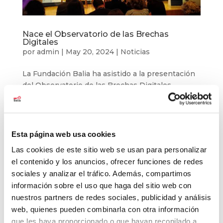
Nace el Observatorio de las Brechas
Digitales
por
admin
|
May 20, 2024
|
Noticias
La Fundación Balia ha asistido a la presentación
del Observatorio de las Brechas Digitales,
organizado por la Plataforma Red Conecta
Ciudadanía Comprometida. Como parte de esta
red, en la que colaboramos junto a otras
entidades de toda España, nuestro objetivo es
Esta página web usa cookies
unir...
Las cookies de este sitio web se usan para personalizar
el contenido y los anuncios, ofrecer funciones de redes
sociales y analizar el tráfico. Además, compartimos
Buscar
información sobre el uso que haga del sitio web con
nuestros partners de redes sociales, publicidad y análisis
Últimas noticias
web, quienes pueden combinarla con otra información
que les haya proporcionado o que hayan recopilado a