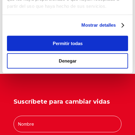
El baloncesto de Balia cierra la temporada con
partir del uso que haya hecho de sus servicios.
177 jóvenes
Balia refuerza su labor educativa en Tetuán.
Mostrar detalles
La pobreza infantil no se va de vacaciones
Balia, reconocida como entidad pionera en
Permitir todas
“Tardes con Plan”
Un aula que cambia vidas
Denegar
Suscríbete para cambiar vidas