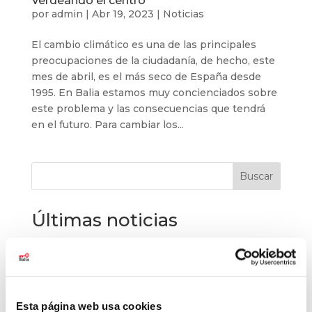
Verdeando el centro
por
admin
|
Abr 19, 2023
|
Noticias
El cambio climático es una de las principales
preocupaciones de la ciudadanía, de hecho, este
mes de abril, es el más seco de España desde
1995. En Balia estamos muy concienciados sobre
este problema y las consecuencias que tendrá
en el futuro. Para cambiar los...
Buscar
Últimas noticias
El baloncesto de Balia cierra la temporada con
177 jóvenes
Balia refuerza su labor educativa en Tetuán.
La pobreza infantil no se va de vacaciones
Esta página web usa cookies