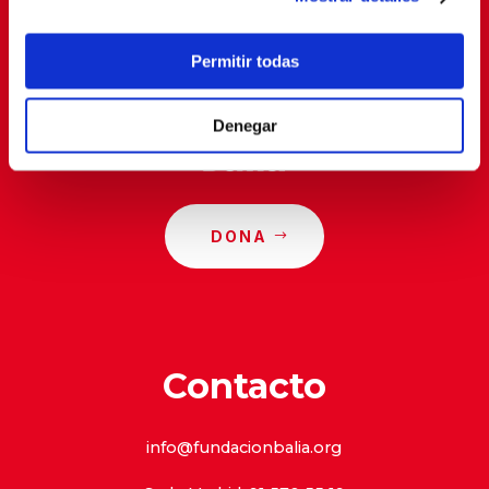
privacidad
.
Permitir todas
Denegar
DONA
Contacto
info@fundacionbalia.org