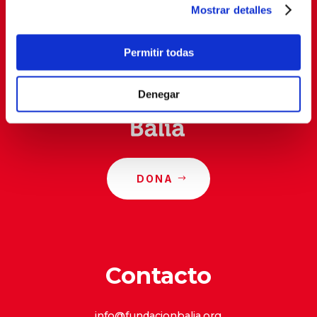
Mostrar detalles
Al suscribirte, estás aceptando nuestra
política de
privacidad
.
Permitir todas
Denegar
DONA
Contacto
info@fundacionbalia.org