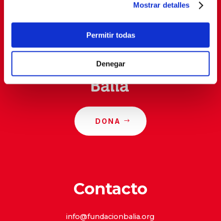
Mostrar detalles
Al suscribirte, estás aceptando nuestra
política de
privacidad
.
Permitir todas
Denegar
DONA
Contacto
info@fundacionbalia.org