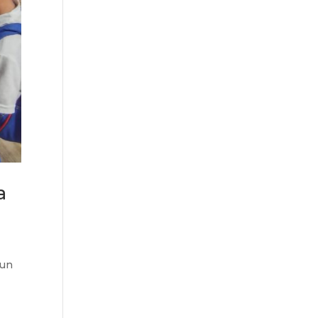
a
 un