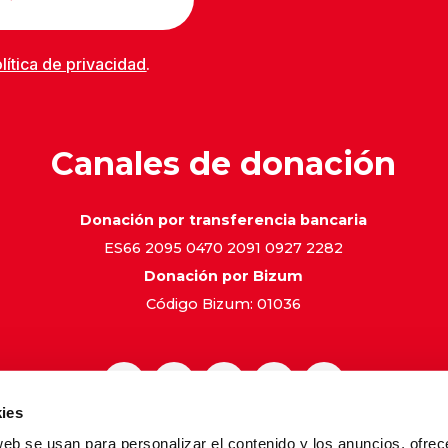
lítica de privacidad
.
Canales de donación
Donación por transferencia bancaria
ES66 2095 0470 2091 0927 2282
Donación por Bizum
Código Bizum: 01036
ies
web se usan para personalizar el contenido y los anuncios, ofrec
gal
Política de Privacidad
Política de Cookies
Canal de 