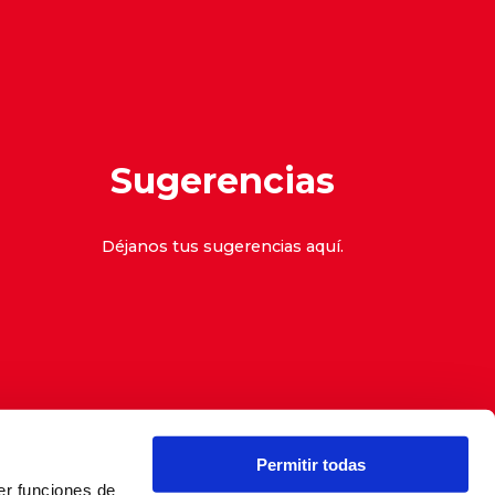
Sugerencias
Déjanos tus sugerencias
aquí
.
Permitir todas
er funciones de
denuncias