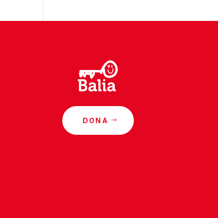
DONA
o