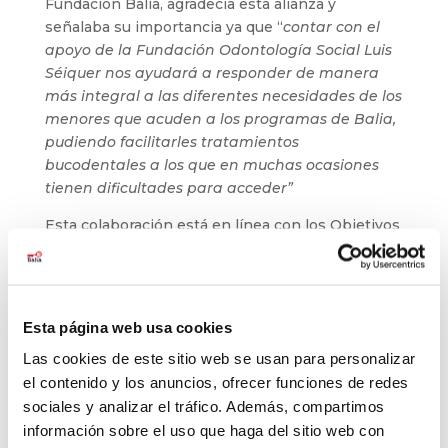
Fundación Balia, agradecía esta alianza y
señalaba su importancia ya que “
contar con el
apoyo de la Fundación Odontología Social Luis
Séiquer nos ayudará a responder de manera
más integral a las diferentes necesidades de los
menores que acuden a los programas de Balia,
pudiendo facilitarles tratamientos
bucodentales a los que en muchas ocasiones
tienen dificultades para acceder”
Esta colaboración está en línea con los Objetivos
de Desarrollo Sostenible de las Naciones Unidas,
concretamente, con el ODS 3 (Salud y bienestar)
y con el ODS 17 (Alianzas para promover las
metas propuestas para el 2030).
Esta página web usa cookies
Si piensas que puedes colaborar también con
Las cookies de este sitio web se usan para personalizar
Balia, puedes contactarnos
aquí
.
el contenido y los anuncios, ofrecer funciones de redes
sociales y analizar el tráfico. Además, compartimos
información sobre el uso que haga del sitio web con