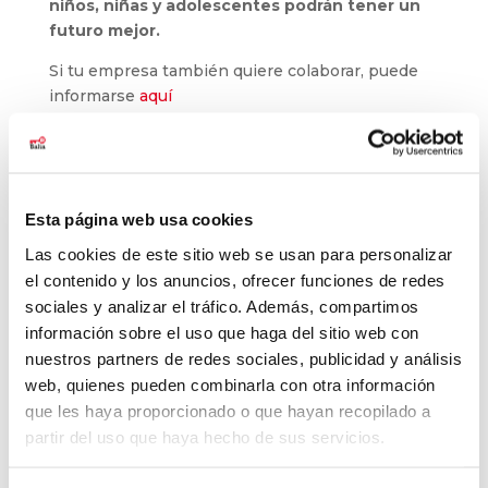
niños, niñas y adolescentes podrán tener un
futuro mejor.
Si tu empresa también quiere colaborar, puede
informarse
aquí
Esta página web usa cookies
Buscar
Las cookies de este sitio web se usan para personalizar
el contenido y los anuncios, ofrecer funciones de redes
Últimas noticias
sociales y analizar el tráfico. Además, compartimos
información sobre el uso que haga del sitio web con
El baloncesto de Balia cierra la temporada con
nuestros partners de redes sociales, publicidad y análisis
177 jóvenes
web, quienes pueden combinarla con otra información
Balia refuerza su labor educativa en Tetuán.
que les haya proporcionado o que hayan recopilado a
partir del uso que haya hecho de sus servicios.
La pobreza infantil no se va de vacaciones
Balia, reconocida como entidad pionera en