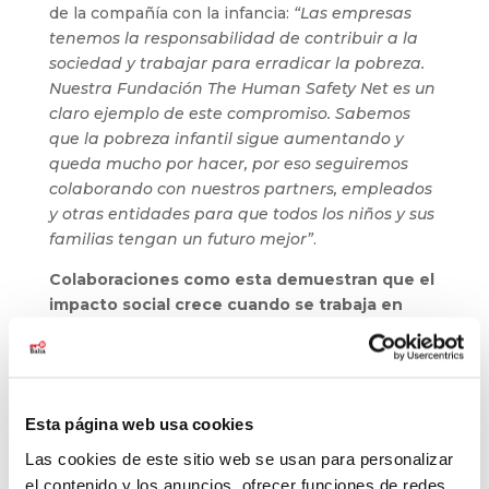
de la compañía con la infancia:
“Las empresas
tenemos la responsabilidad de contribuir a la
sociedad y trabajar para erradicar la pobreza.
Nuestra Fundación The Human Safety Net es un
claro ejemplo de este compromiso. Sabemos
que la pobreza infantil sigue aumentando y
queda mucho por hacer, por eso seguiremos
colaborando con nuestros partners, empleados
y otras entidades para que todos los niños y sus
familias tengan un futuro mejor”
.
Colaboraciones como esta demuestran que el
impacto social crece cuando se trabaja en
equipo
. Año tras año, nuestro compromiso
compartido con THSN se fortalece,
permitiéndonos ampliar nuestra labor y llegar a
más familias que necesitan apoyo.
Seguimos
Esta página web usa cookies
avanzando juntos, porque el cambio real solo
es posible cuando sumamos esfuerzos.
Las cookies de este sitio web se usan para personalizar
el contenido y los anuncios, ofrecer funciones de redes