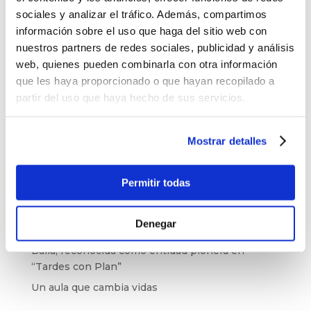
¿Quieres saber más sobre nuestro trabajo con
sociales y analizar el tráfico. Además, compartimos
la infancia?
Descubre cómo tu empresa puede
información sobre el uso que haga del sitio web con
colaborar con Balia
aquí.
nuestros partners de redes sociales, publicidad y análisis
web, quienes pueden combinarla con otra información
que les haya proporcionado o que hayan recopilado a
partir del uso que haya hecho de sus servicios.
Buscar
Mostrar detalles
Últimas noticias
El baloncesto de Balia cierra la temporada con
Permitir todas
177 jóvenes
Balia refuerza su labor educativa en Tetuán.
Denegar
La pobreza infantil no se va de vacaciones
Balia, reconocida como entidad pionera en
“Tardes con Plan”
Un aula que cambia vidas