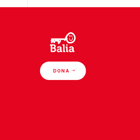
DONA
o