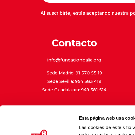
Al suscribirte, estás aceptando nuestra
po
Contacto
info@fundacionbalia.org
Sede Madrid: 91 570 55 19
Sede Sevilla: 954 583 418
Sede Guadalajara: 949 381 514
Esta página web usa cook
Las cookies de este sitio 
Aviso Le
redes sociales y analizar 