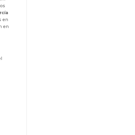
los
rcía
s en
an en
el