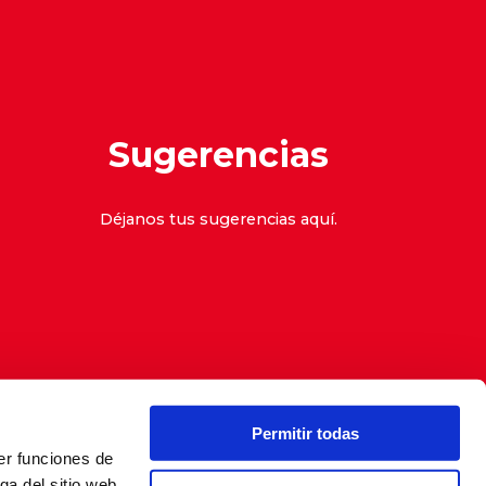
Sugerencias
Déjanos tus sugerencias
aquí
.
Permitir todas
er funciones de
denuncias
ga del sitio web