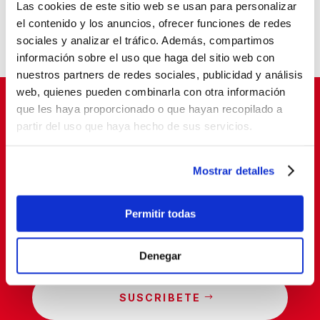
“Tardes con Plan”
Las cookies de este sitio web se usan para personalizar
el contenido y los anuncios, ofrecer funciones de redes
Un aula que cambia vidas
sociales y analizar el tráfico. Además, compartimos
información sobre el uso que haga del sitio web con
nuestros partners de redes sociales, publicidad y análisis
web, quienes pueden combinarla con otra información
que les haya proporcionado o que hayan recopilado a
partir del uso que haya hecho de sus servicios.
Suscríbete para cambiar vidas
Mostrar detalles
Permitir todas
Denegar
SUSCRIBETE