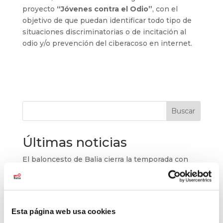
proyecto
“Jóvenes contra el Odio”
, con el
objetivo de que puedan identificar todo tipo de
situaciones discriminatorias o de incitación al
odio y/o prevención del ciberacoso en internet.
Buscar
Últimas noticias
El baloncesto de Balia cierra la temporada con
177 jóvenes
Balia refuerza su labor educativa en Tetuán.
La pobreza infantil no se va de vacaciones
Esta página web usa cookies
Balia, reconocida como entidad pionera en