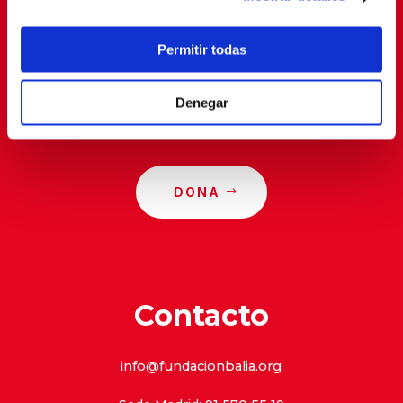
privacidad
.
Permitir todas
Denegar
DONA
Contacto
info@fundacionbalia.org