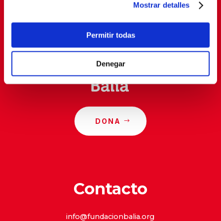
Mostrar detalles
Al suscribirte, estás aceptando nuestra
política de
privacidad
.
Permitir todas
Denegar
DONA
Contacto
info@fundacionbalia.org