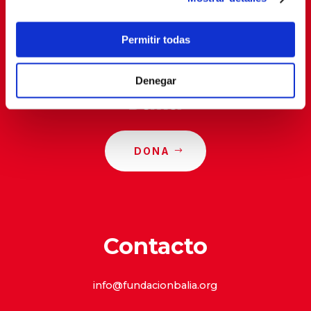
privacidad
.
Permitir todas
Denegar
DONA
Contacto
info@fundacionbalia.org