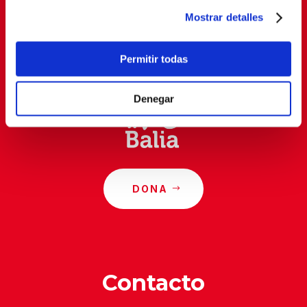
Mostrar detalles
Al suscribirte, estás aceptando nuestra
política de
privacidad
.
Permitir todas
Denegar
DONA
Contacto