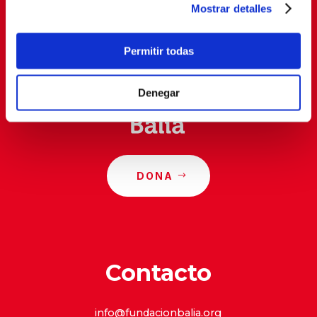
Mostrar detalles
Al suscribirte, estás aceptando nuestra
política de
privacidad
.
Permitir todas
Denegar
DONA
Contacto
info@fundacionbalia.org