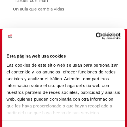
“Tardes con Plan”
Un aula que cambia vidas
Suscríbete para cambiar vidas
Esta página web usa cookies
Las cookies de este sitio web se usan para personalizar
el contenido y los anuncios, ofrecer funciones de redes
sociales y analizar el tráfico. Además, compartimos
información sobre el uso que haga del sitio web con
nuestros partners de redes sociales, publicidad y análisis
web, quienes pueden combinarla con otra información
que les haya proporcionado o que hayan recopilado a
partir del uso que haya hecho de sus servicios.
SUSCRIBETE