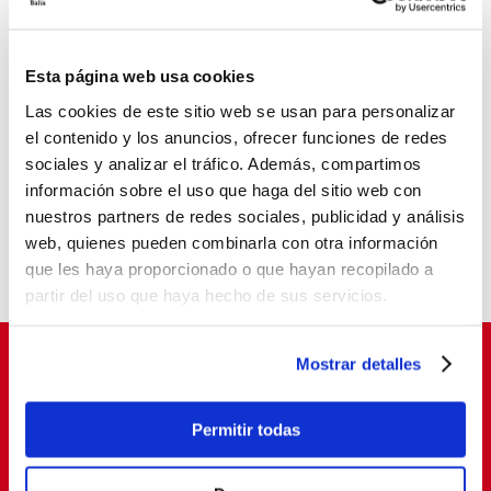
Últimas noticias
El baloncesto de Balia cierra la temporada con
Esta página web usa cookies
177 jóvenes
Las cookies de este sitio web se usan para personalizar
Balia refuerza su labor educativa en Tetuán.
el contenido y los anuncios, ofrecer funciones de redes
La pobreza infantil no se va de vacaciones
sociales y analizar el tráfico. Además, compartimos
Balia, reconocida como entidad pionera en
información sobre el uso que haga del sitio web con
“Tardes con Plan”
nuestros partners de redes sociales, publicidad y análisis
web, quienes pueden combinarla con otra información
Un aula que cambia vidas
que les haya proporcionado o que hayan recopilado a
partir del uso que haya hecho de sus servicios.
Mostrar detalles
Suscríbete para cambiar vidas
Permitir todas