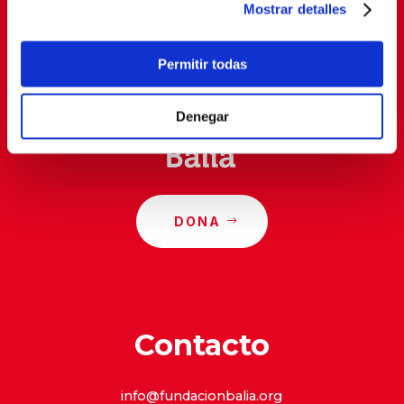
Mostrar detalles
Al suscribirte, estás aceptando nuestra
política de
privacidad
.
Permitir todas
Denegar
DONA
Contacto
info@fundacionbalia.org