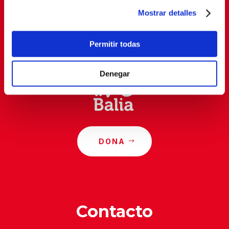
Mostrar detalles
Al suscribirte, estás aceptando nuestra
política de
privacidad
.
Permitir todas
Denegar
DONA
Contacto