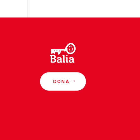
DONA
o