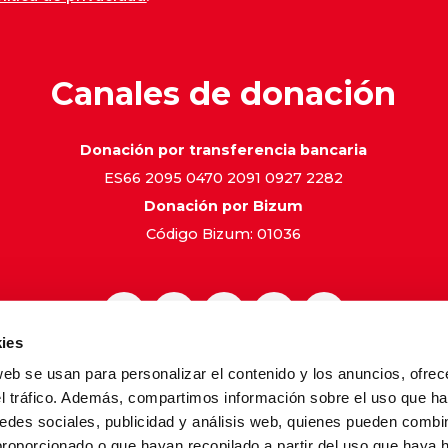
Canales de donación
Donación por transferencia bancaria
ES66 2095 0470 2091 0927 2282
Donación por Bizum
Código Bizum: 01036
ies
web se usan para personalizar el contenido y los anuncios, ofrec
gal
Política de Privacidad
Política de Cookies
Canal de 
el tráfico. Además, compartimos información sobre el uso que ha
edes sociales, publicidad y análisis web, quienes pueden combin
proporcionado o que hayan recopilado a partir del uso que haya