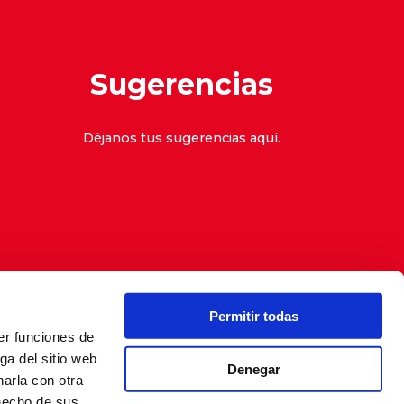
Sugerencias
Déjanos tus sugerencias
aquí
.
Permitir todas
er funciones de
denuncias
ga del sitio web
Denegar
arla con otra
 hecho de sus