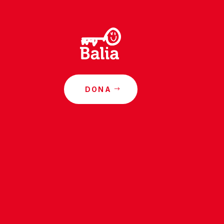
DONA
o