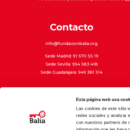
Contacto
info@fundacionbalia.org
Sede Madrid: 91 570 55 19
Sede Sevilla: 954 583 418
Sede Guadalajara: 949 381 514
Esta página web usa cook
Las cookies de este sitio 
Aviso Le
redes sociales y analizar 
con nuestros partners de r
información que les haya 