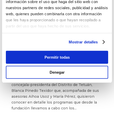
información sobre el uso que haga del sitio web con
nuestros partners de redes sociales, publicidad y análisis
web, quienes pueden combinarla con otra información
que les haya proporcionado o que hayan recopilado a
partir del uso que haya hecho de sus servicios.
Mostrar detalles
Permitir todas
La concejala-presidenta del Distrito de
Tetuán visita Balia
por
admin
|
Mar 21, 2022
|
Noticias
Denegar
El pasado 16 de marzo recibíamos la visita de la
concejala-presidenta del Distrito de Tetuán,
Blanca Pinedo Texidor que, acompañada de sus
asesoras Aihoa Usoz y María Pérez, quisieron
conocer en detalle los programas que desde la
fundación llevamos a cabo con los...