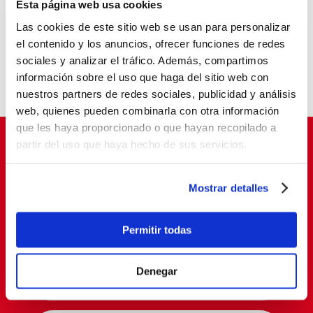
Esta página web usa cookies
La pobreza infantil no se va de vacaciones
Las cookies de este sitio web se usan para personalizar
Balia, reconocida como entidad pionera en
el contenido y los anuncios, ofrecer funciones de redes
“Tardes con Plan”
sociales y analizar el tráfico. Además, compartimos
Un aula que cambia vidas
información sobre el uso que haga del sitio web con
nuestros partners de redes sociales, publicidad y análisis
web, quienes pueden combinarla con otra información
que les haya proporcionado o que hayan recopilado a
partir del uso que haya hecho de sus servicios.
Suscríbete para cambiar vidas
Mostrar detalles
Permitir todas
Denegar