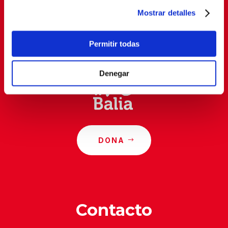
Mostrar detalles
Al suscribirte, estás aceptando nuestra
política de
privacidad
.
Permitir todas
Denegar
DONA
Contacto