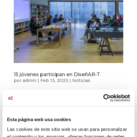
15 jóvenes participan en DiseñAR-T
por
admin
|
Feb 13, 2023
|
Noticias
Una nueva oportunidad para 15 jóvenes de Balia
que están participando en DiseñAR-T. Un
proyecto que tiene como objetivo generar, entre
los jóvenes de 12 a 18 años, el hábito de visitar
Esta página web usa cookies
museos, favorecer su desarrollo personal y
fomentar orientaciones profesionales....
Las cookies de este sitio web se usan para personalizar
el contenido y los anuncios, ofrecer funciones de redes