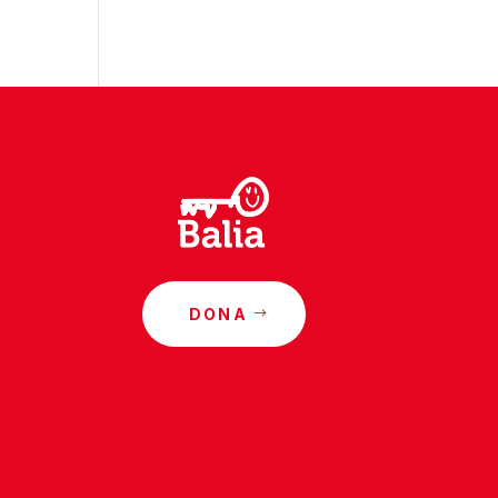
DONA
o