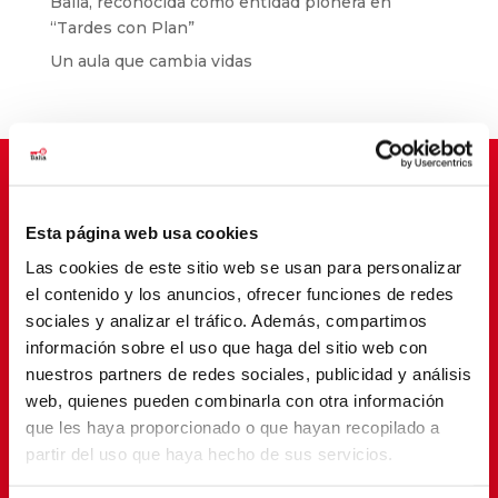
Balia, reconocida como entidad pionera en
“Tardes con Plan”
Un aula que cambia vidas
Esta página web usa cookies
Suscríbete para cambiar vidas
Las cookies de este sitio web se usan para personalizar
el contenido y los anuncios, ofrecer funciones de redes
sociales y analizar el tráfico. Además, compartimos
información sobre el uso que haga del sitio web con
nuestros partners de redes sociales, publicidad y análisis
web, quienes pueden combinarla con otra información
que les haya proporcionado o que hayan recopilado a
partir del uso que haya hecho de sus servicios.
SUSCRIBETE