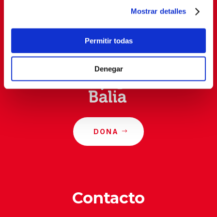
Mostrar detalles
Al suscribirte, estás aceptando nuestra
política de
privacidad
.
Permitir todas
Denegar
DONA
Contacto