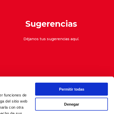
Sugerencias
Déjanos tus sugerencias
aquí
.
Permitir todas
er funciones de
denuncias
ga del sitio web
Denegar
arla con otra
 hecho de sus