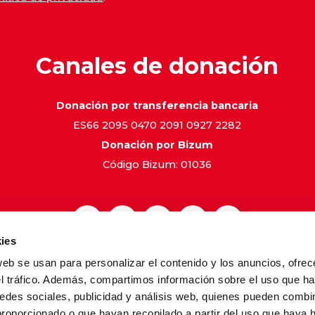
Canales de donación
Donación por transferencia bancaria
ES66 2095 0470 2091 0927 2282
Donación por Bizum
Código Bizum: 01036
ies
web se usan para personalizar el contenido y los anuncios, ofrec
gal
Política de Privacidad
Política de Cookies
Canal de 
el tráfico. Además, compartimos información sobre el uso que ha
edes sociales, publicidad y análisis web, quienes pueden combin
proporcionado o que hayan recopilado a partir del uso que haya