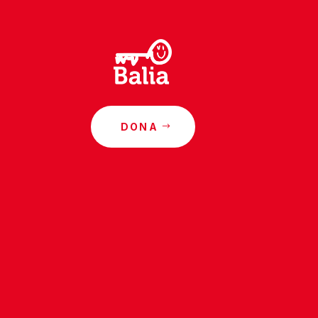
DONA
o