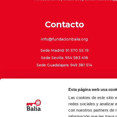
Contacto
info@fundacionbalia.org
Sede Madrid: 91 570 55 19
Sede Sevilla: 954 583 418
Sede Guadalajara: 949 381 514
Esta página web usa cook
Las cookies de este sitio 
Aviso Le
redes sociales y analizar 
con nuestros partners de r
información que les haya 