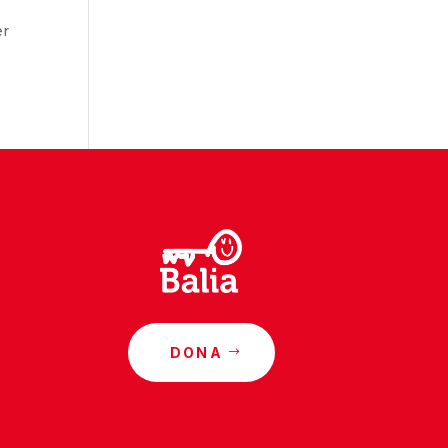
er
DONA
o