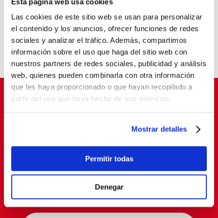
Esta página web usa cookies
La pobreza infantil no se va de vacaciones
Las cookies de este sitio web se usan para personalizar
Balia, reconocida como entidad pionera en
el contenido y los anuncios, ofrecer funciones de redes
“Tardes con Plan”
sociales y analizar el tráfico. Además, compartimos
Un aula que cambia vidas
información sobre el uso que haga del sitio web con
nuestros partners de redes sociales, publicidad y análisis
web, quienes pueden combinarla con otra información
que les haya proporcionado o que hayan recopilado a
partir del uso que haya hecho de sus servicios.
Suscríbete para cambiar vidas
Mostrar detalles
Permitir todas
Denegar