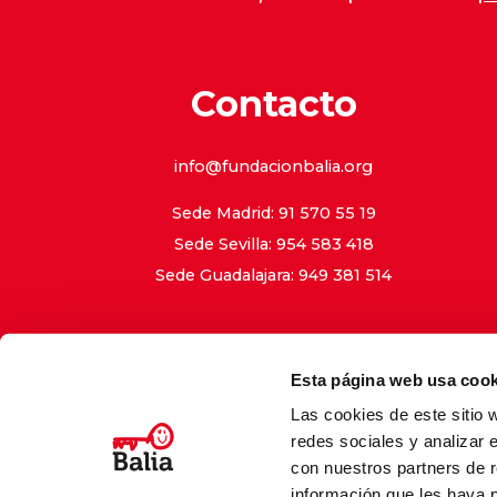
Contacto
info@fundacionbalia.org
Sede Madrid: 91 570 55 19
Sede Sevilla: 954 583 418
Sede Guadalajara: 949 381 514
Esta página web usa cook
Las cookies de este sitio 
Aviso Le
redes sociales y analizar 
con nuestros partners de r
información que les haya 