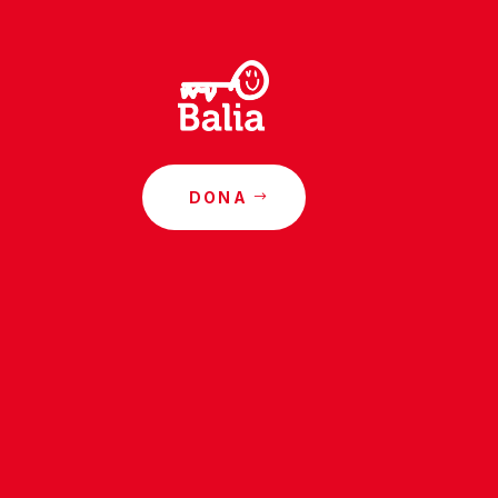
DONA
o