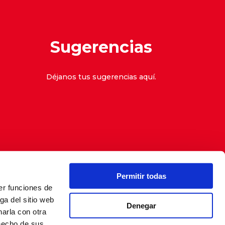
Sugerencias
Déjanos tus sugerencias
aquí
.
Permitir todas
er funciones de
denuncias
ga del sitio web
Denegar
arla con otra
 hecho de sus