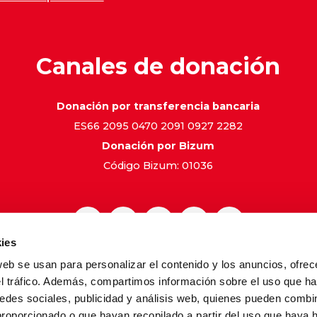
Canales de donación
Donación por transferencia bancaria
ES66 2095 0470 2091 0927 2282
Donación por Bizum
Código Bizum: 01036
ies
web se usan para personalizar el contenido y los anuncios, ofrec
gal
Política de Privacidad
Política de Cookies
Canal de 
el tráfico. Además, compartimos información sobre el uso que ha
edes sociales, publicidad y análisis web, quienes pueden combin
proporcionado o que hayan recopilado a partir del uso que haya