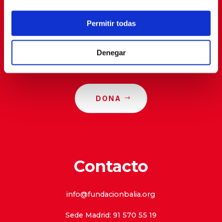
privacidad
.
Permitir todas
Denegar
DONA
Contacto
info@fundacionbalia.org
Sede Madrid: 91 570 55 19