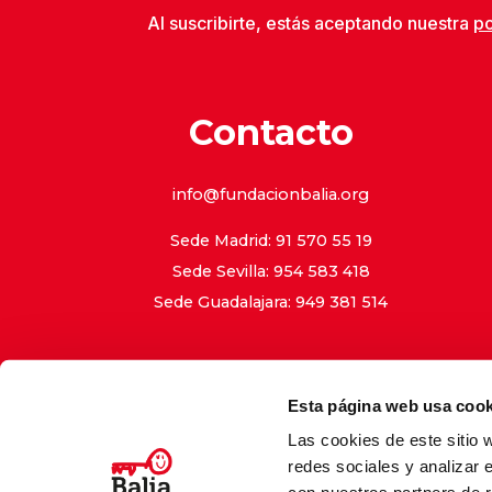
Al suscribirte, estás aceptando nuestra
po
Contacto
info@fundacionbalia.org
Sede Madrid: 91 570 55 19
Sede Sevilla: 954 583 418
Sede Guadalajara: 949 381 514
Esta página web usa cook
Las cookies de este sitio 
Aviso Le
redes sociales y analizar 