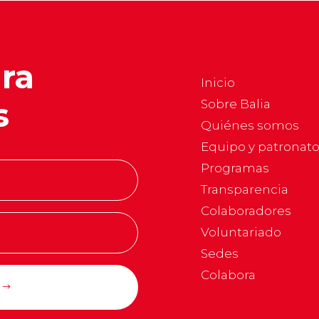
ara
Inicio
s
Sobre Balia
Quiénes somos
Equipo y patronat
Programas
Transparencia
Colaboradores
Voluntariado
Sedes
Colabora