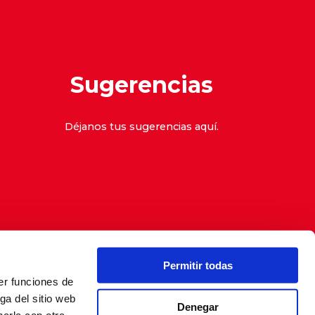
Sugerencias
Déjanos tus sugerencias
aquí
.
Permitir todas
er funciones de
denuncias
ga del sitio web
Denegar