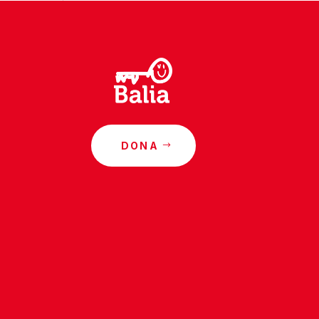
DONA
o