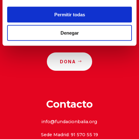
privacidad
.
Permitir todas
Denegar
DONA
Contacto
info@fundacionbalia.org
Sede Madrid: 91 570 55 19