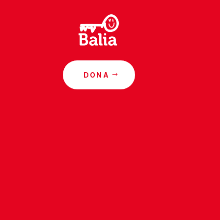
DONA
o