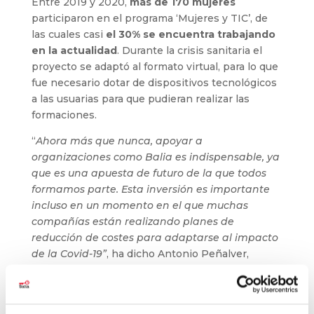
Entre 2019 y 2020,
más de 170 mujeres
participaron en el programa ‘Mujeres y TIC’, de
las cuales casi
el 30% se encuentra trabajando
en la actualidad
. Durante la crisis sanitaria el
proyecto se adaptó al formato virtual, para lo que
fue necesario dotar de dispositivos tecnológicos
a las usuarias para que pudieran realizar las
formaciones.
“
Ahora más que nunca, apoyar a
organizaciones como Balia es indispensable, ya
que es una apuesta de futuro de la que todos
formamos parte. Esta inversión es importante
incluso en un momento en el que muchas
compañías están realizando planes de
reducción de costes para adaptarse al impacto
de la Covid-19”
, ha dicho Antonio Peñalver,
Director General de Sopra Steria en España.
“Queremos revalidar este acuerdo en uno de los
momentos en los que es más necesario y