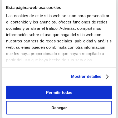
ayudar, de este modo, a mejorar la situación
Esta página web usa cookies
que atraviesan muchas mujeres en este país,
capacitándolas para responder mejor a las
Las cookies de este sitio web se usan para personalizar
necesidades de las empresas”
, ha añadido.
el contenido y los anuncios, ofrecer funciones de redes
sociales y analizar el tráfico. Además, compartimos
Además, y como
novedad este año
, se va a
información sobre el uso que haga del sitio web con
realizar
un nuevo voluntariado virtual
por parte
nuestros partners de redes sociales, publicidad y análisis
de personas voluntarias de Sopra Steria quienes
web, quienes pueden combinarla con otra información
realizarán u
n apoyo individualizado a alumnas
que les haya proporcionado o que hayan recopilado a
del programa para ayudarlas a conseguir una
certificación oficial de competencias digitales
.
partir del uso que haya hecho de sus servicios.
Mostrar detalles
Buscar
Permitir todas
Últimas noticias
Denegar
El baloncesto de Balia cierra la temporada con
177 jóvenes