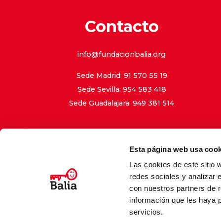
Contacto
info@fundacionbalia.org
Sede Madrid: 91 570 55 19
Sede Sevilla: 954 583 418
Sede Guadalajara: 949 381 514
Esta página web usa cook
Las cookies de este sitio 
Aviso Le
redes sociales y analizar 
con nuestros partners de r
información que les haya 
servicios.