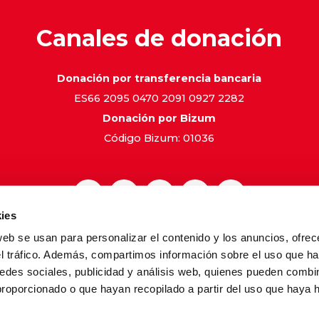
Canales de donación
Donación por transferencia bancaria
ES66 2095 0470 2091 0927 2282
Donación por Bizum
Código Bizum: 01036
ies
web se usan para personalizar el contenido y los anuncios, ofrec
gal
Política de Privacidad
Política de Cookies
Canal de 
el tráfico. Además, compartimos información sobre el uso que ha
edes sociales, publicidad y análisis web, quienes pueden combin
proporcionado o que hayan recopilado a partir del uso que haya