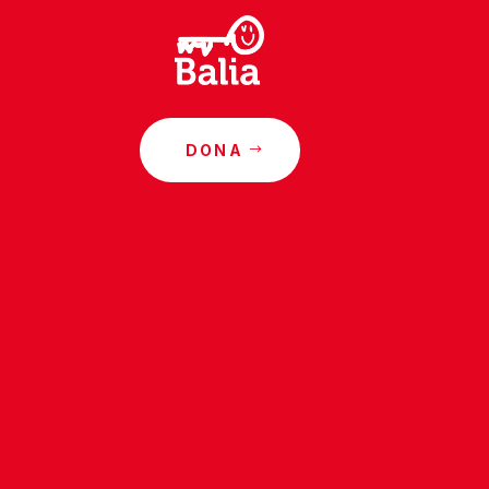
DONA
o