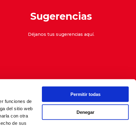
Sugerencias
Déjanos tus sugerencias
aquí
.
Permitir todas
er funciones de
denuncias
ga del sitio web
Denegar
arla con otra
 hecho de sus