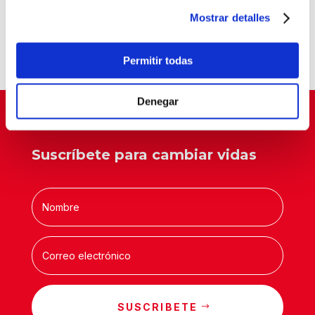
Balia, reconocida como entidad pionera en
Mostrar detalles
“Tardes con Plan”
Un aula que cambia vidas
Permitir todas
Denegar
Suscríbete para cambiar vidas
SUSCRIBETE