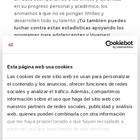
en su progreso personal y académico, los
animamos a que no se pongan límites y
desarrollen todo su talento.
¡Tú también puedes
luchar contra estas estadísticas apoyando los
programas para adolescentes y jóvenes!
Hazte soci@ aquí
Esta página web usa cookies
Las cookies de este sitio web se usan para personalizar
Buscar
el contenido y los anuncios, ofrecer funciones de redes
sociales y analizar el tráfico. Además, compartimos
Últimas noticias
información sobre el uso que haga del sitio web con
nuestros partners de redes sociales, publicidad y análisis
El baloncesto de Balia cierra la temporada con
web, quienes pueden combinarla con otra información
177 jóvenes
que les haya proporcionado o que hayan recopilado a
Balia refuerza su labor educativa en Tetuán.
partir del uso que haya hecho de sus servicios.
La pobreza infantil no se va de vacaciones