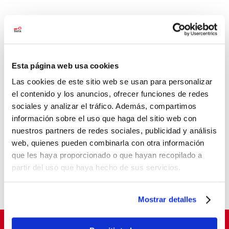
Buscar
Esta página web usa cookies
Últimas noticias
Las cookies de este sitio web se usan para personalizar
El baloncesto de Balia cierra la temporada con
el contenido y los anuncios, ofrecer funciones de redes
177 jóvenes
sociales y analizar el tráfico. Además, compartimos
Balia refuerza su labor educativa en Tetuán.
información sobre el uso que haga del sitio web con
nuestros partners de redes sociales, publicidad y análisis
La pobreza infantil no se va de vacaciones
web, quienes pueden combinarla con otra información
Balia, reconocida como entidad pionera en
que les haya proporcionado o que hayan recopilado a
“Tardes con Plan”
partir del uso que haya hecho de sus servicios.
Un aula que cambia vidas
Mostrar detalles