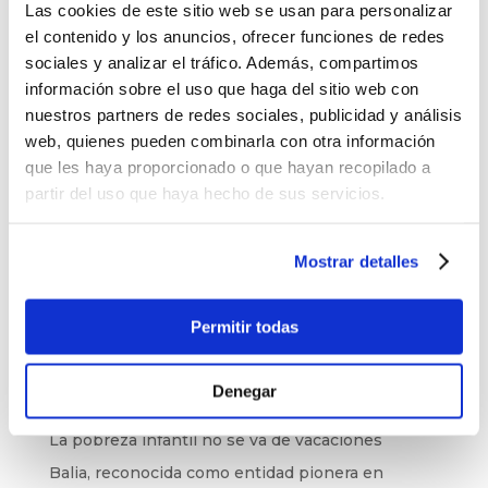
Las cookies de este sitio web se usan para personalizar
ha puesto en evidencia una clara emergencia
el contenido y los anuncios, ofrecer funciones de redes
educativa
. Ya estamos reforzando nuestra
preparación en las áreas en las que más nos
sociales y analizar el tráfico. Además, compartimos
necesitan los menores, pues el comienzo de
información sobre el uso que haga del sitio web con
curso va a requerir de un apoyo extra e
nuestros partners de redes sociales, publicidad y análisis
importante para no quedarse atrás.
web, quienes pueden combinarla con otra información
que les haya proporcionado o que hayan recopilado a
partir del uso que haya hecho de sus servicios.
Buscar
Mostrar detalles
Últimas noticias
Permitir todas
El baloncesto de Balia cierra la temporada con
177 jóvenes
Denegar
Balia refuerza su labor educativa en Tetuán.
La pobreza infantil no se va de vacaciones
Balia, reconocida como entidad pionera en