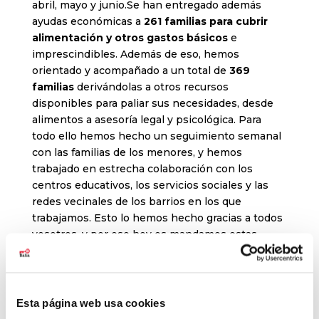
abril, mayo y junio.
Se han entregado además
ayudas económicas a
261 familias para cubrir
alimentación y otros gastos básicos
e
imprescindibles. Además de eso, hemos
orientado y acompañado a un total de
369
familias
derivándolas a otros recursos
disponibles para paliar sus necesidades, desde
alimentos a asesoría legal y psicológica. Para
todo ello hemos hecho un seguimiento semanal
con las familias de los menores, y hemos
trabajado en estrecha colaboración con los
centros educativos, los servicios sociales y las
redes vecinales de los barrios en los que
trabajamos. Esto lo hemos hecho gracias a todos
vosotros, y por eso hoy os mandamos estas
sinceras sonrisas desde los hogares de los
beneficiarios a los que habéis ayudado.
Sin embargo, queda mucho más por hacer. El
Esta página web usa cookies
confinamiento ha acrecentado la brecha digital y